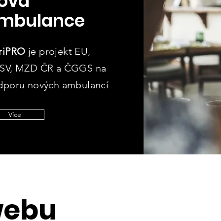
ová
mbulance
riPRO
je projekt EU,
SV, MZD ČR
a ČGGS na
dporu nových ambulancí
Více
webu