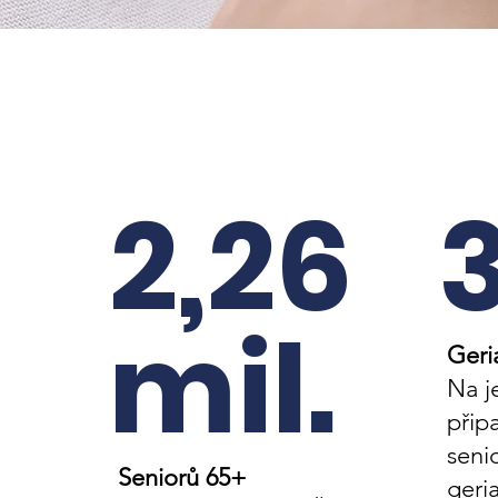
2,26
mil.
Geri
Na j
přip
seni
Seniorů 65+
geri