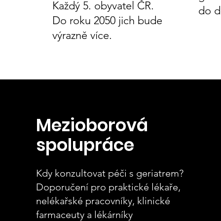
Každý 5. obyvatel ČR.
do d
Do roku 2050 jich bude
výrazně více.
Mezioborová
spolupráce
Kdy konzultovat péči s geriatrem?
Doporučení pro praktické lékaře,
nelékařské pracovníky, klinické
farmaceuty a lékárníky