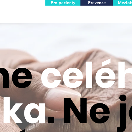
Pro pacienty
Prevence
Meziob
me
celé
ěka
. Ne 