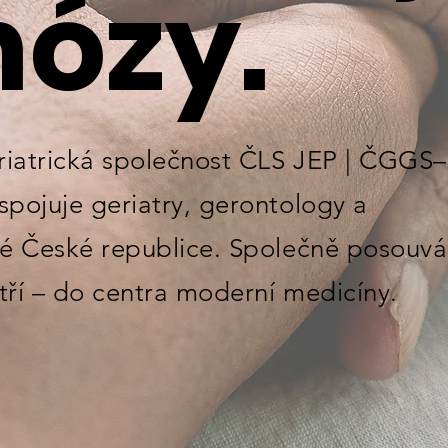
nózy.
riatrická společnost ČLS JEP | ČGGS
spojuje geriatry, gerontology a
elé České republice. Společně posouv
tří – do centra moderní medicíny.