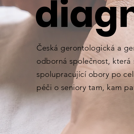
diag
Česká gerontologická a ge
odborná společnost, která 
spolupracující obory po c
péči o seniory tam, kam pa