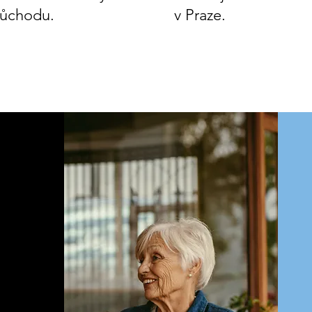
ůchodu.
v Praze.