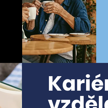
Karié
vzděl