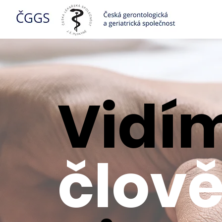
Vidí
člov