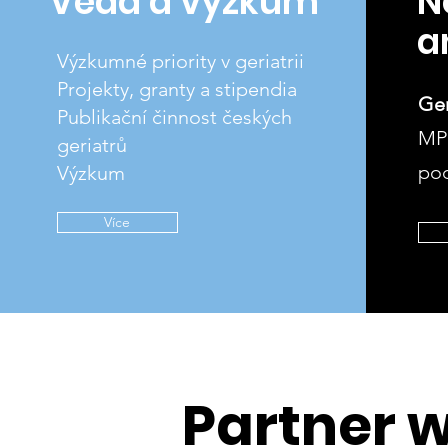
Věda a výzkum
N
a
Výzkumné priority v geriatrii
Projekty, granty a stipendia
Ge
Publikační činnost českých
MP
geriatrů
po
Výzkum
Více
Partner 