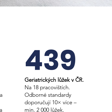
439
Geriatrických lůžek v ČR.
Na 18 pracovištích.
a
Odborné standardy
doporučují 10× více –
a
min. 2 000 lůžek.