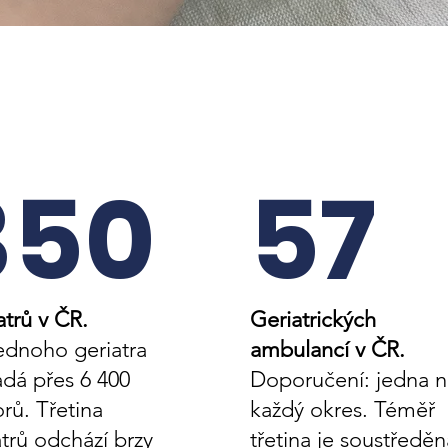
350
57
atrů v ČR.
Geriatrických
ednoho geriatra
ambulancí v ČR.
adá přes 6 400
Doporučení: jedna n
orů.
Třetina
každý okres. Téměř
atrů odchází brzy
třetina je soustředěn