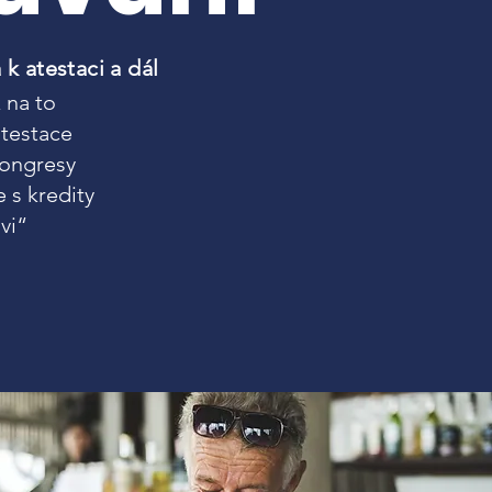
k atestaci a dál
k na to
atestace
kongresy
s kredity
vi“