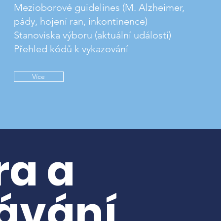
Mezioborové guidelines (M. Alzheimer,
pády, hojení ran, inkontinence)
Stanoviska výboru (aktuální události)
Přehled kódů k vykazování
Více
ra a
ávání