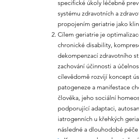
specifické úkoly léčebně prev
systému zdravotních a zdravot
propojením geriatrie jako kli
Cílem geriatrie je optimalizac
chronické disability, kompre
dekompenzací zdravotního sta
zachování účinnosti a účelnos
cílevědomě rozvíjí koncept ú
patogeneze a manifestace cho
člověka, jeho sociální homeost
podporující adaptaci, autosan
iatrogenních u křehkých geriat
následné a dlouhodobé péče v