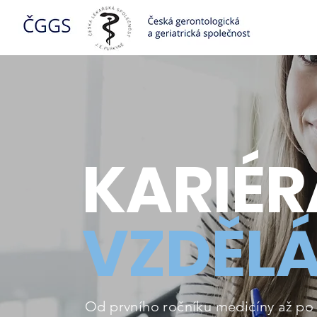
KARIÉR
VZDĚL
Od prvního ročníku medicíny až po a