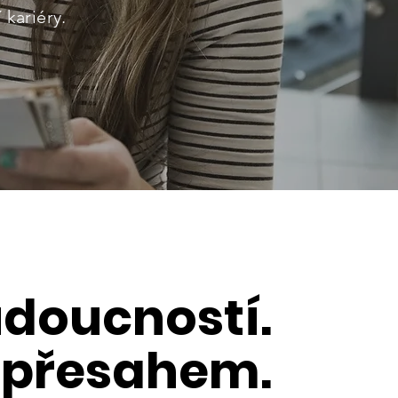
kariéry.
udoucností.
s přesahem.