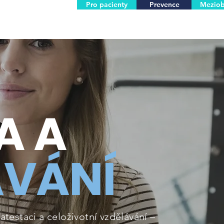
Pro pacienty
Prevence
Meziob
A A
ÁVÁNÍ
testaci a celoživotní vzdělávání –