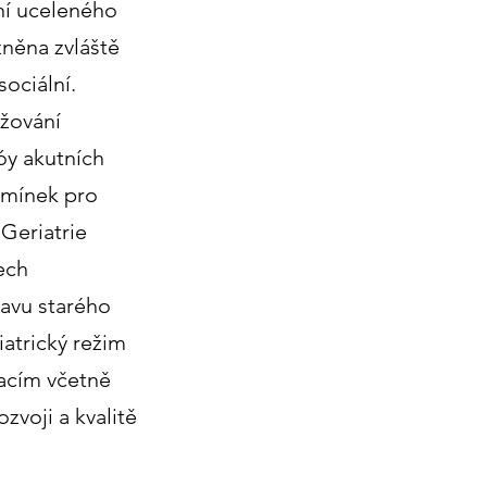
ení uceleného
žněna zvláště
ociální.
ižování
óy akutních
dmínek pro
Geriatrie
ech
tavu starého
iatrický režim
kacím včetně
zvoji a kvalitě