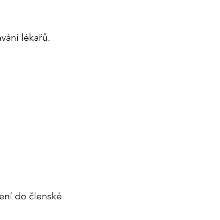
vání lékařů.
šení do členské