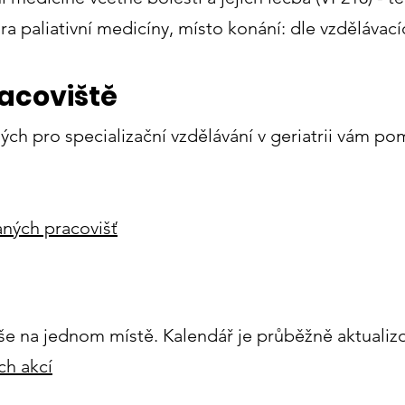
a paliativní medicíny, místo konání: dle vzdělávacíc
acoviště
ých pro specializační vzdělávání v geriatrii vám po
aných pracovišť
še na jednom místě. Kalendář je průběžně aktualiz
ch akcí