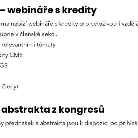
 webináře s kredity
ma nabízí webináře s kredity pro celoživotní vzdělá
pné v členské sekci.
y relevantními tématy
edity CME
GGS
 členy)
abstrakta z kongresů
y přednášek a abstrakta jsou k dispozici po přihlá