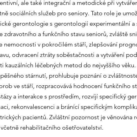
entivní, ale také integrační a metodické při vytvář
ně sociálních služeb pro seniory. Tato role je umo
nické gerontologie s gerontologií experimentální a s
e zdravotního a funkčního stavu seniorů, zvláště sn
se nemocnosti v pokročilém stáří, zlepšování progn
vu, odvracení ztráty soběstačnosti a vytváření po
ti kauzálních léčebných metod do nejvyššího věku. 
spěšného stárnutí, prohlubuje poznání o zvláštnost
rob ve stáří, rozpracovává hodnocení funkčního s
ázy a interakce s prostředím, rozvíjí specifický ger
aci, rekonvalescenci a bránící specifickým kompli
rických pacientů. Zvláštní pozornost je věnována ro
četně rehabilitačního ošetřovatelství.