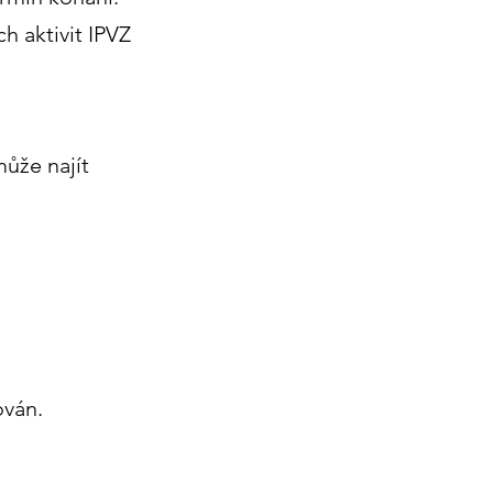
h aktivit IPVZ
může najít
ován.