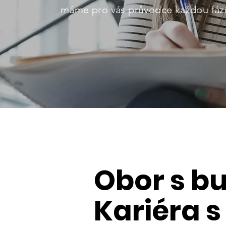
máme pro vás průvodce každou fází 
Obor s b
Kariéra 