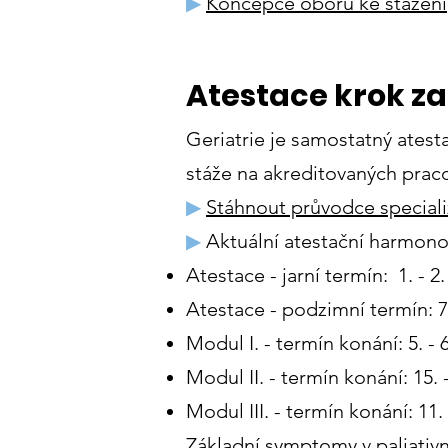
▶
Koncepce oboru ke stažení
Atestace krok z
Geriatrie je samostatný atesta
stáže na akreditovaných prac
▶
Stáhnout průvodce special
▶
Aktuální atestační harmon
Atestace - jarní termín: 1. - 
Atestace - podzimní termín: 7
Modul I. - termín konání: 5. -
Modul II. - termín konání: 15.
Modul III. - termín konání: 11.
Základní symptomy v paliativní