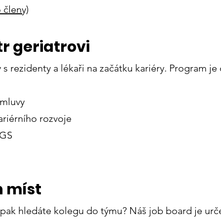
 členy)
r geriatrovi
s rezidenty a lékaři na začátku kariéry. Program j
omluvy
ariérního rozvoje
GGS
 míst
pak hledáte kolegu do týmu? Náš job board je urč