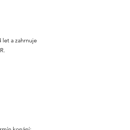
 let a zahrnuje
R.
ermín konání: