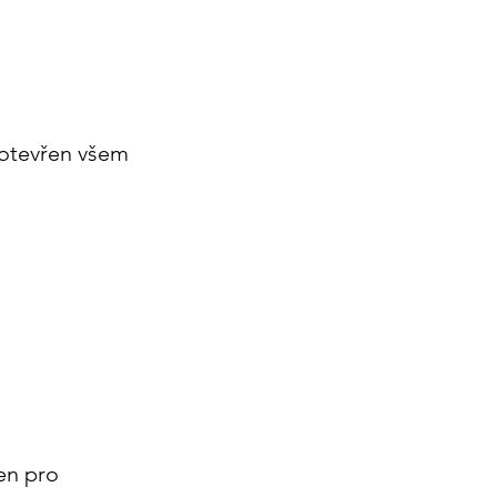
e otevřen všem
en pro