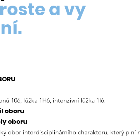
 roste a vy
ní.
OBORU
ů 106, lůžka 1H6, intenzívní lůžka 1I6.
íl oboru
oly oboru
ký obor interdisciplinárního charakteru, který plní 