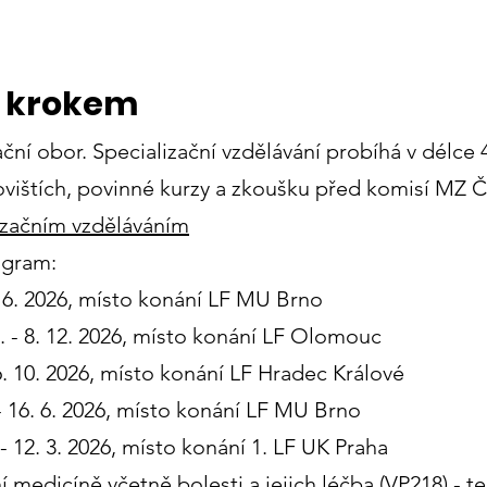
a krokem
ční obor. Specializační vzdělávání probíhá v délce 4
ovištích, povinné kurzy a zkoušku před komisí MZ Č
izačním vzděláváním
ogram:
2. 6. 2026, místo konání LF MU Brno
. - 8. 12. 2026, místo konání LF Olomouc
 6. 10. 2026, místo konání LF Hradec Králové
 - 16. 6. 2026, místo konání LF MU Brno
 - 12. 3. 2026, místo konání 1. LF UK Praha
 medicíně včetně bolesti a jejich léčba (VP218) - t